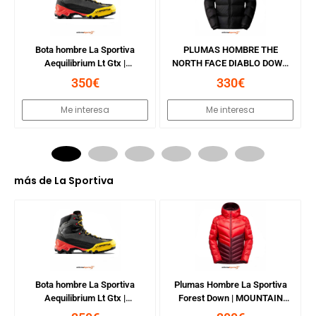
Bota hombre La Sportiva
PLUMAS HOMBRE THE
Aequilibrium Lt Gtx |
NORTH FACE DIABLO DOWN
BLACK/YELLOW
JACKET | TNF BLACK
350€
330€
HEATHER/TNF BLK
Me interesa
Me interesa
más de
La Sportiva
Bota hombre La Sportiva
Plumas Hombre La Sportiva
Aequilibrium Lt Gtx |
Forest Down | MOUNTAIN
BLACK/YELLOW
RED/REDWOOD