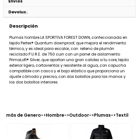
Envíos
Devoluc.
Descripción
Plumas hombre LA SPORTIVA FOREST DOWN, confeccionada en
tejido Pertex® Quantum downproof, que mejora el rendimiento
térmico, y es ideal para escalar, con relleno de plumón
reciclado P.U.R.E. de 750 cuin con un panel de aislamiento
PrimaLoft® Silver, que aportan una gran calidez a tu core, tejido
exterior ligero, cortavientos y resistente al agua, con capucha
compatible con casco y el bajo elástico que proporciona un
ajuste cómodo y preciso, con dos bolsillos para las manos y
los dos bolsillos interiores.
más de
Genero
->
Hombre
->
Outdoor
->
Plumas
->
Textil