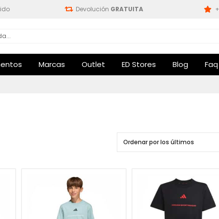
ido
Devolución
GRATUITA
+
entos
Marcas
Outlet
ED Stores
Blog
Faq