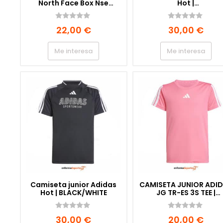
North Face Box Nse
Hot |
Regular SS | TNF WHITE
WHITE/SELUBL/PURRU
0
0
22,00
€
30,00
€
d
d
e
e
5
5
Me interesa
Me interesa
Camiseta junior Adidas
CAMISETA JUNIOR ADI
Hot | BLACK/WHITE
JG TR-ES 3S TEE |
PNKFUS/WHITE
0
0
30,00
€
20,00
€
d
d