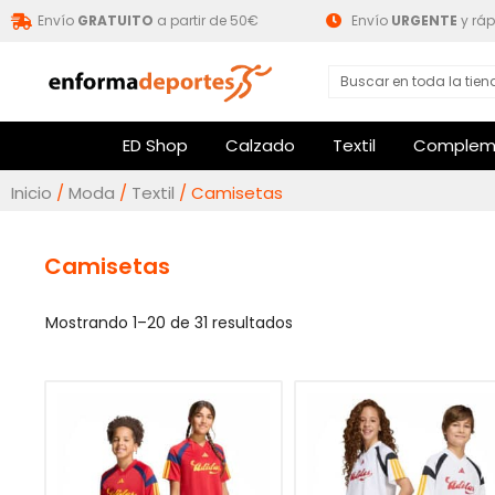
Envío
GRATUITO
a partir de 50€
Envío
URGENTE
y ráp
ED Shop
Calzado
Textil
Complem
Inicio
/
Moda
/
Textil
/ Camisetas
Camisetas
Mostrando 1–20 de 31 resultados