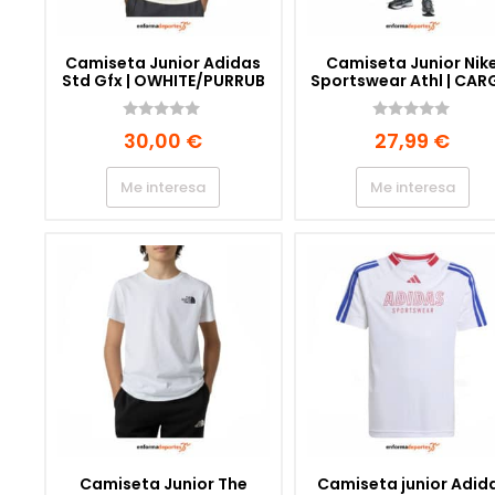
Camiseta Junior Adidas
Camiseta Junior Nik
Std Gfx | OWHITE/PURRUB
Sportswear Athl | CA
KHAKI/BLACK
0
0
30,00
€
27,99
€
d
d
e
e
5
5
Me interesa
Me interesa
Camiseta Junior The
Camiseta junior Adid