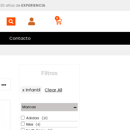
30 años de
EXPERIENCIA
0
Contacto
Filtros
x
Infantil
Clear All
Marcas
Adidas
(21)
Nike
(4)