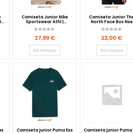
e
Camiseta Junior Nike
Camiseta Junior Th
RGO
Sportswear Athl |
North Face Box Nse
BLACK/UNIVERSITY GOLD
Regular SS | TNF BLA
0
0
27,99
€
22,00
€
d
d
e
e
5
5
Me interesa
Me interesa
as
Camiseta junior Puma Ess
Camiseta junior Puma 