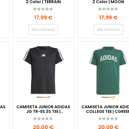
2 Color | TERRAIN
2 Color | MOON
B
0
0
17,99
€
17,99
€
d
d
e
e
5
5
Me interesa
Me interesa
DAS
CAMISETA JUNIOR ADIDAS
CAMISETA JUNIOR ADI
JG TR-ES 3S TEE |
COLLEGE TEE | CGREE
BLACK/WHITE
0
0
20,00
€
20,00
€
d
d