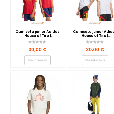
Camiseta junior Adidas
Camiseta junior Adid
House of Tiro |
House of Tiro |
TEPORE/CREYEL/DKBLUE
WHITE/COGOLD/POWR
/B
0
0
30,00
€
30,00
€
d
d
e
e
5
5
Me interesa
Me interesa