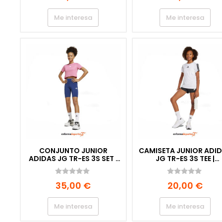
e
e
5
5
Me interesa
Me interesa
CONJUNTO JUNIOR
CAMISETA JUNIOR ADI
ADIDAS JG TR-ES 3S SET |
JG TR-ES 3S TEE |
PNKFUS/WHITE
WHITE/BLACK
0
0
35,00
€
20,00
€
d
d
e
e
5
5
Me interesa
Me interesa