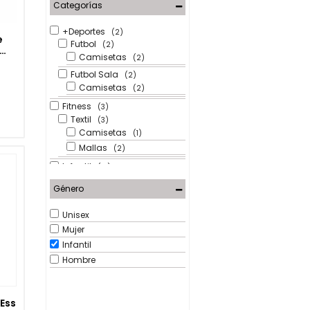
Categorías
XS
(1)
XXL
(1)
+Deportes
(2)
e
Futbol
(2)
Camisetas
(2)
CK
Futbol Sala
(2)
Camisetas
(2)
Fitness
(3)
Textil
(3)
Camisetas
(1)
Mallas
(2)
Infantil
(31)
Moda
(31)
Género
Textil
(31)
Camisetas
(31)
Unisex
Outdoor
(2)
Mujer
Textil
(2)
Infantil
Camisetas
(2)
Hombre
Ess