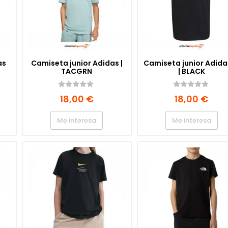
as
Camiseta junior Adidas |
Camiseta junior Adida
TACGRN
| BLACK
ED
0
0
18,00
€
18,00
€
d
d
e
e
5
5
Me interesa
Me interesa