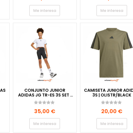
e
e
5
5
Me interesa
Me interesa
DAS
CONJUNTO JUNIOR
CAMISETA JUNIOR ADI
ADIDAS JG TR-ES 3S SET |
3S | OLISTR/BLACK
WHITE/BLACK
0
0
35,00
€
20,00
€
d
d
e
e
5
5
Me interesa
Me interesa