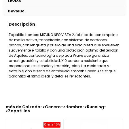
Envíos
Devoluc.
Descripción
Zapatilla hombre MIZUNO NEO VISTA 2, fabricada con empeine
de malla activa, transpirable, con sistema de cordones
planos, con lengüeta y cuello de una sola pieza que envuelven
suavemente el tobillo y con una protección óptima del tendón
de Aquiles, contecnología de placa Wave que garantiza
amortiguación y estabilidad, X10 carbono resistente que
proporciona resistencia y tracción, plantilla moldeada y
extraíble, con diseño de entresuela smooth Speed Assist que
garantiza el ritmo ideal y detalles reflectantes.
más de
Calzado
->
Genero
->
Hombre
->
Running
-
>
Zapatillas
%
Oferta 10%