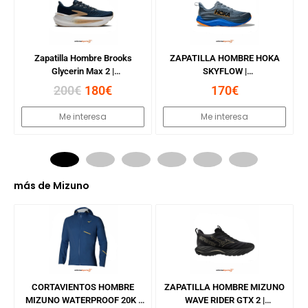
e
Zapatilla Hombre Brooks
ZAPATILLA HOMBRE HOKA
Glycerin Max 2 |
SKYFLOW |
SPELLBOUND/STARFISH/WHI
DOWNPOUR/THUNDE
200€
180
€
170€
TE
Me interesa
Me interesa
más de
Mizuno
%
e
CORTAVIENTOS HOMBRE
ZAPATILLA HOMBRE MIZUNO
K
MIZUNO WATERPROOF 20K |
WAVE RIDER GTX 2 |