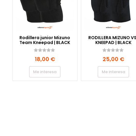
Rodillera junior Mizuno
RODILLERA MIZUNO VS
Team Kneepad | BLACK
KNEEPAD | BLACK
0
0
18,00
€
25,00
€
d
d
e
e
5
5
Me interesa
Me interesa