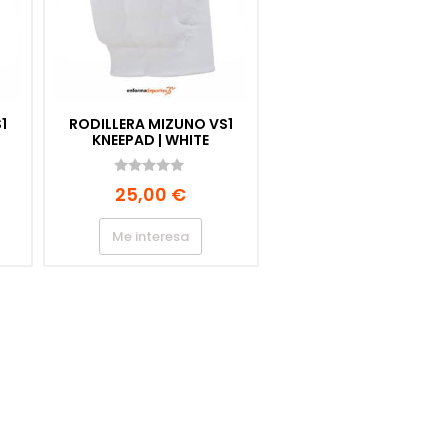
1
RODILLERA MIZUNO VS1
KNEEPAD | WHITE
0
25,00
€
d
e
5
Me interesa