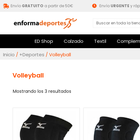
Envío
GRATUITO
a partir de 50€
Envío
URGENTE
y ráp
ED Shop
Calzado
Textil
Complem
Inicio
/
+Deportes
/ Volleyball
Volleyball
Mostrando los 3 resultados