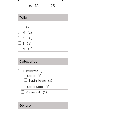
€
-
Minimum Price
Maximum Price
Talla
L
(2)
M
(2)
NS
(1)
S
(2)
XL
(2)
Categorías
+Deportes
(3)
Futbol
(3)
Espinilleras
(3)
Futbol Sala
(3)
Volleyball
(3)
Género