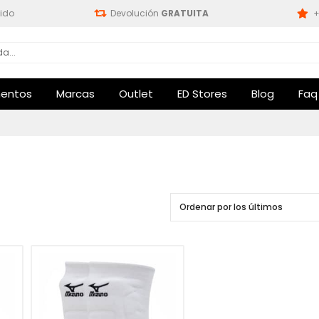
ido
Devolución
GRATUITA
+
entos
Marcas
Outlet
ED Stores
Blog
Faq