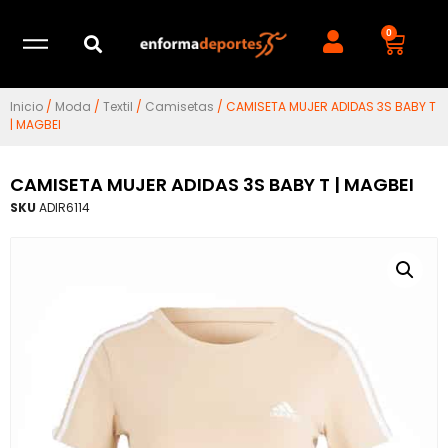
0
Inicio
/
Moda
/
Textil
/
Camisetas
/ CAMISETA MUJER ADIDAS 3S BABY T
| MAGBEI
CAMISETA MUJER ADIDAS 3S BABY T | MAGBEI
SKU
ADIR6114