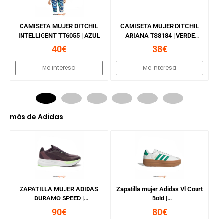
CAMISETA MUJER DITCHIL
CAMISETA MUJER DITCHIL
INTELLIGENT TT6055 | AZUL
ARIANA TS8184 | VERDE
AGUA
40€
38€
Me interesa
Me interesa
más de
Adidas
ZAPATILLA MUJER ADIDAS
Zapatilla mujer Adidas Vl Court
DURAMO SPEED |
Bold |
AURBLA/ZEROMT/CBLACK
CWHITE/COUGRN/GOLDMT
90€
80€